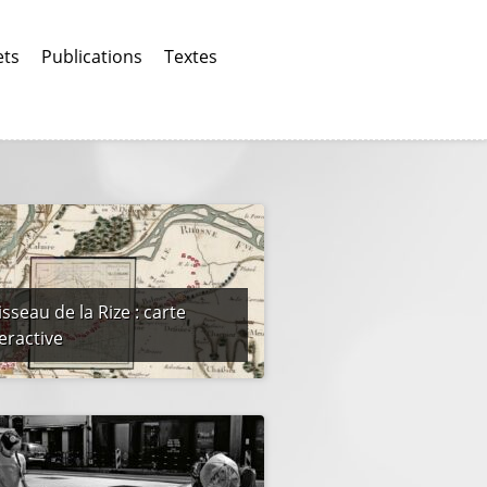
ets
Publications
Textes
sseau de la Rize : carte
eractive