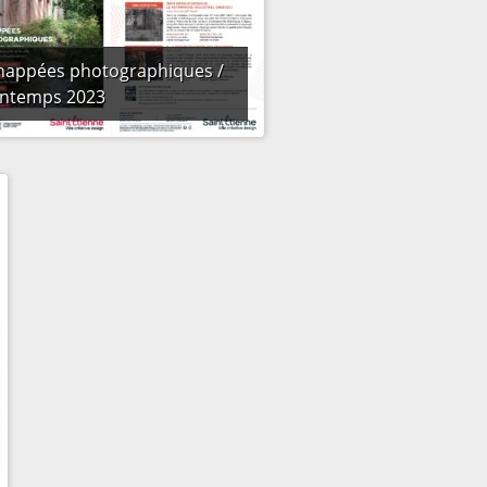
happées photographiques /
intemps 2023