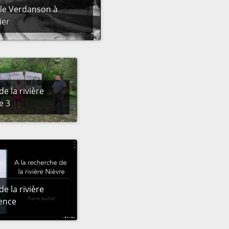
 le Verdanson à
ier
de la rivière
e 3
de la rivière
rence