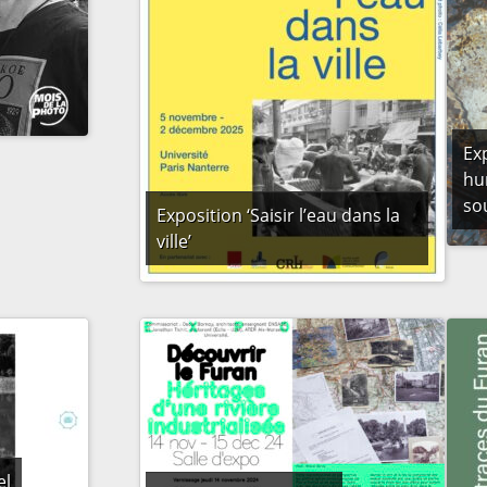
Ex
hu
so
Exposition ‘Saisir l’eau dans la
ville’
el