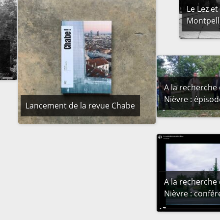
Le Lez et
Montpell
A la recherche 
Nièvre : épisod
Lancement de la revue Chabe
A la recherche 
Nièvre : confé