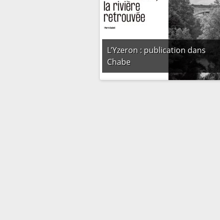
L’Yzeron : publication dans
Chabe