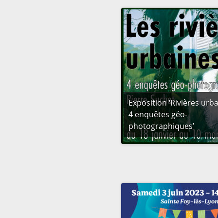
Exposition ‘Rivières urba
4 enquêtes géo-
photographiques’