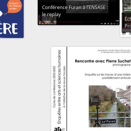
Conférence Furan à l’ENSASE :
le replay
Éc
Pr