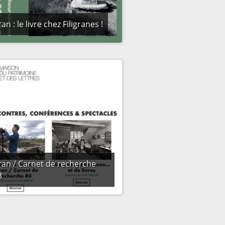
an : le livre chez Filigranes !
ran / Carnet de recherche
3