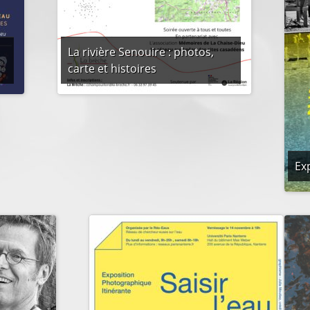
La rivière Senouire : photos,
carte et histoires
Ex