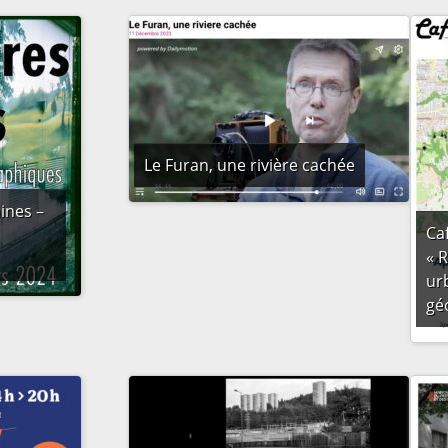
Le Furan, une rivière cachée
ines –
Caf
« R
ur
gé