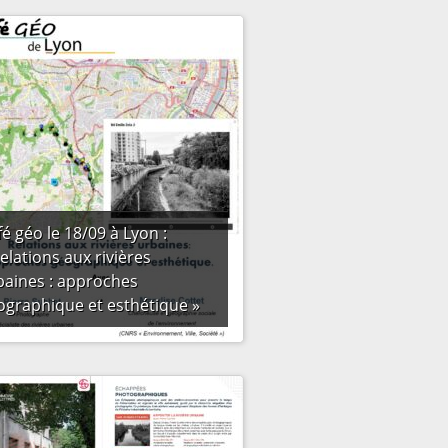
é géo le 18/09 à Lyon :
elations aux rivières
baines : approches
ographique et esthétique »