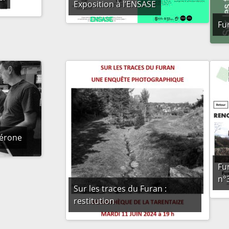
Exposition à l’ENSASE
Fur
Vérone
Fu
n°
Sur les traces du Furan :
restitution