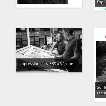
Expo
Impression chez EBS à Vérone
Sur l
resti