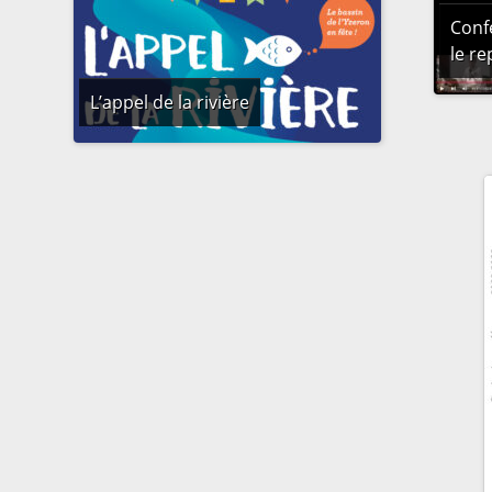
Conf
le re
L’appel de la rivière