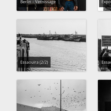
Berlin – Vernissage
Expos
Essaouira (2/2)
Essao