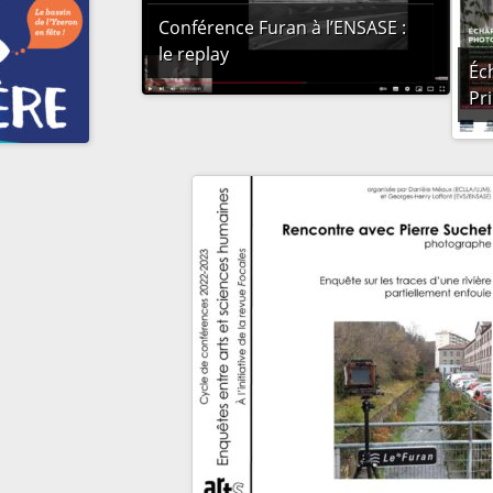
Conférence Furan à l’ENSASE :
le replay
Éc
Pr