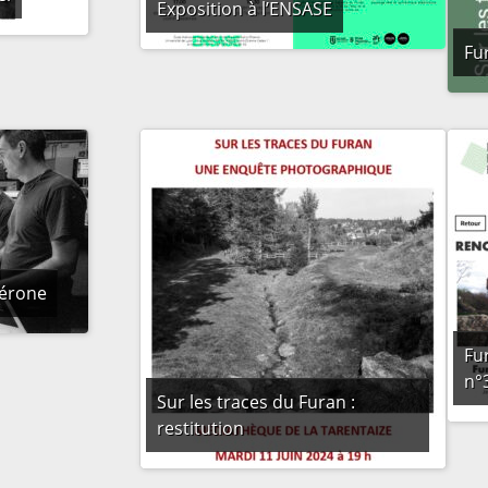
Exposition à l’ENSASE
Fur
Vérone
Fu
n°
Sur les traces du Furan :
restitution