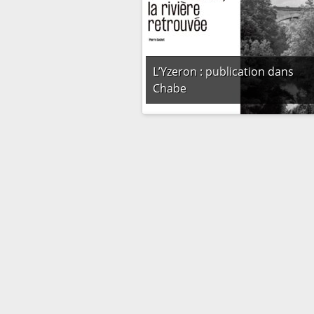
L’Yzeron : publication dans
Chabe