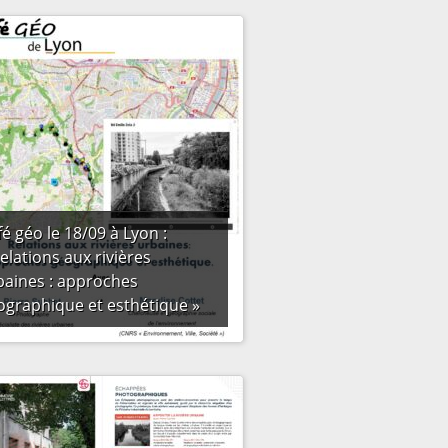
é géo le 18/09 à Lyon :
elations aux rivières
baines : approches
ographique et esthétique »