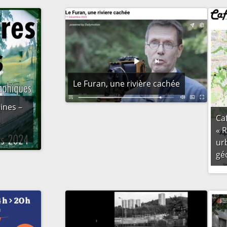
Le Furan, une rivière cachée
ines –
Caf
« R
ur
gé