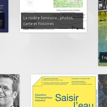
La rivière Senouire : photos,
carte et histoires
Ex