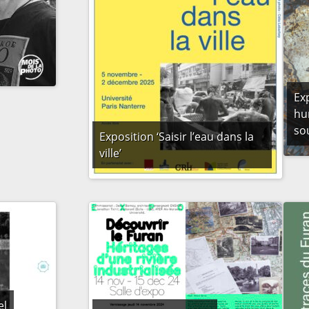
Ex
hu
so
Exposition ‘Saisir l’eau dans la
ville’
el