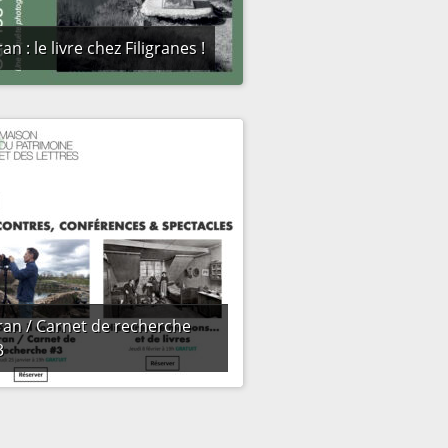
an : le livre chez Filigranes !
ran / Carnet de recherche
3