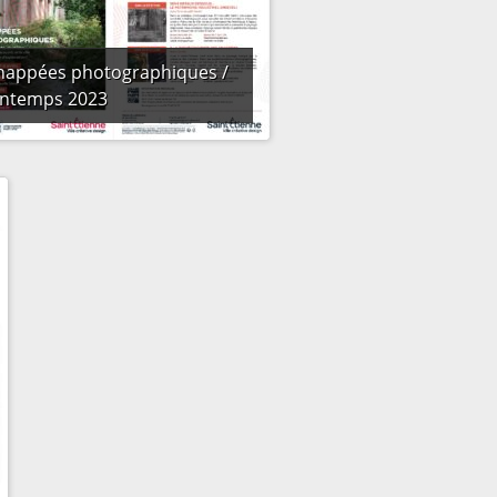
happées photographiques /
intemps 2023