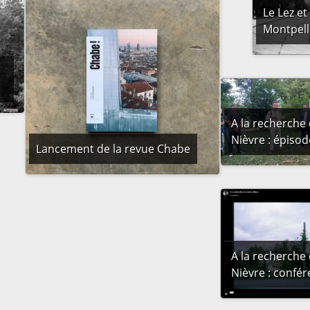
Le Lez et
Montpell
A la recherche 
Nièvre : épisod
Lancement de la revue Chabe
A la recherche 
Nièvre : confé