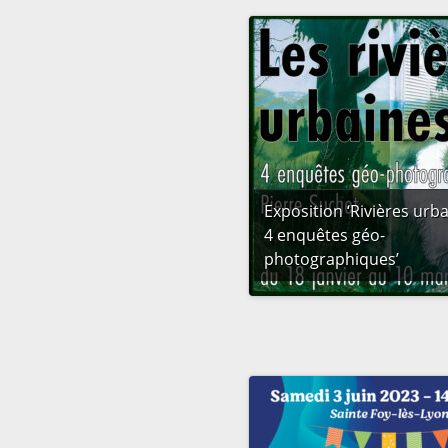
Exposition ‘Rivières urba
4 enquêtes géo-
photographiques’