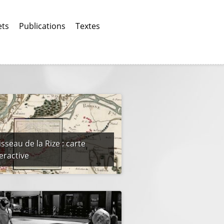
ets
Publications
Textes
sseau de la Rize : carte
eractive