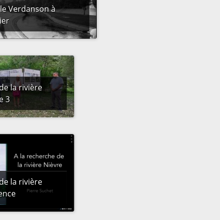
 le Verdanson à
ier
de la rivière
e 3
de la rivière
rence