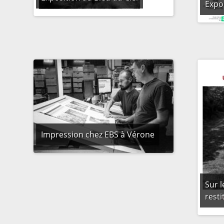
Expo
Impression chez EBS à Vérone
Sur l
resti