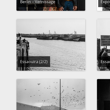
Berlin – Vernissage
Expos
Essaouira (2/2)
Essao