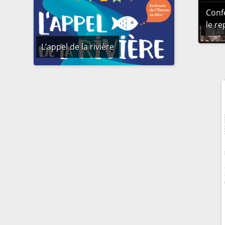
Conf
le re
L’appel de la rivière